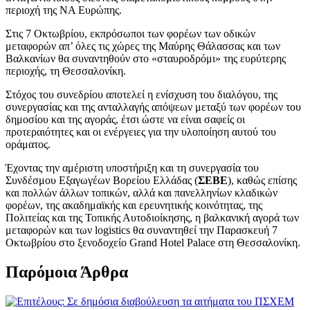
περιοχή της ΝΑ Ευρώπης.
Στις 7 Οκτωβρίου, εκπρόσωποι των φορέων των οδικών
μεταφορών απ’ όλες τις χώρες της Μαύρης Θάλασσας και των
Βαλκανίων θα συναντηθούν στο «σταυροδρόμι» της ευρύτερης
περιοχής, τη Θεσσαλονίκη.
Στόχος του συνεδρίου αποτελεί η ενίσχυση του διαλόγου, της
συνεργασίας και της ανταλλαγής απόψεων μεταξύ των φορέων του
δημοσίου και της αγοράς, έτσι ώστε να είναι σαφείς οι
προτεραιότητες και οι ενέργειες για την υλοποίηση αυτού του
οράματος.
Έχοντας την αμέριστη υποστήριξη και τη συνεργασία του
Συνδέσμου Εξαγωγέων Βορείου Ελλάδας (
ΣΕΒΕ
), καθώς επίσης
και πολλών άλλων τοπικών, αλλά και πανελληνίων κλαδικών
φορέων, της ακαδημαϊκής και ερευνητικής κοινότητας, της
Πολιτείας και της Τοπικής Αυτοδιοίκησης, η βαλκανική αγορά των
μεταφορών και των logistics θα συναντηθεί την Παρασκευή 7
Οκτωβρίου στο ξενοδοχείο Grand Hotel Palace στη Θεσσαλονίκη.
Παρόμοια Άρθρα