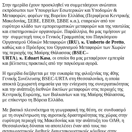
Στην ημερίδα έχουν προσκληθεί να συμμετάσχουν ανώτατοι
εκπρόσωποι των Υπουργείων Εσωτερικών και Υποδομών &
Μεταφορών, φορέων της Βορείου Ελλάδας (Περιφέρεια Κεντρικής
Μακεδονίας, ΣΕΒΕ, ΕΒΕΘ, ΣΒΒΕ κ.α.), εταιρειών από τον
ευρύτερο κλάδο των εμπορευματικών μεταφορών και της ναυτιλίας
και επιστημονικών οργανισμών. Παράλληλα, θα μας τιμήσουν με
την συμμετοχή τους ο Γενικός Γραμματέας του Παγκόσμιου
Οργανισμού Οδικών Μεταφορών (
IRU
),
κ.
Umberto
de
Pretto
,
καθώς και ο Πρόεδρος του Οργανισμού Μεταφορών των Χωρών
της περιοχής της Μαύρης Θάλασσας (
BSEC
–
URTA
),
κ.
Eduart
Kasa
,
o
ι οποίοι θα μας μεταφέρουν εμπειρία
και βέλτιστες πρακτικές από την παγκόσμια αγορά.
Η ημερίδα διεξάγεται με την ευκαιρία της φιλοξενίας της 40ης
Γενικής Συνέλευσης BSEC-URTA στη Θεσσαλονίκη, η οποία
αποκτά ξεχωριστή σημασία για την ενίσχυση της συνεργατικότητας
και την ανάπτυξη διεθνών δικτύων μεταφορών στις περιοχές της
Κεντρικής Ευρώπης, των Βαλκανίων και της Μαύρης Θάλασσας,
με επίκεντρο τη Βόρεια Ελλάδα.
Με βασικό πλεονέκτημα τη γεωγραφική της θέση, σε συνδυασμό
με τη συγκέντρωση της αγροτικής δραστηριότητας της χώρας στην
ευρύτερη περιοχή της Μακεδονίας και την ανάπτυξη του ΟΛΘ, η
Θεσσαλονίκη δύναται να αποτελέσει έναν από τους πιο
ανταγωνιστικούς διεθνείς διαμετακομιστικούς κόμβους στην