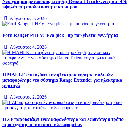
Νέα γραμμή μετάδοσης κίνησης Renault Trucks: έως και 4%
υψηλότερη αποδοτικότητα καυσίμου
Αύγουστος 5, 2026
Ford Ranger PHEV: Ένα pick –up που γίνεται γεννήτρια
Αύγουστος 4, 2026
Η MAHLE επιταχύνει την ηλεκτροκίνηση των οδικών
μεταφορών με νέο σύστημα Range Extender για ηλεκτρικά
φορτηγά
Αύγουστος 2, 2026
Η ZF παρουσιάζει έναν ασφαλέστερο και εξυπνότερο τρόπο
προσέγγισης των στάσεων λεωφορείων