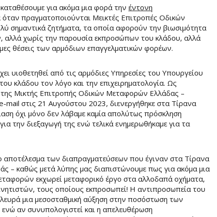
 καταθέσουμε για ακόμα μια φορά την
έντονη
ία όταν πραγματοποιούνται Μεικτές Επιτροπές Οδικών
λύ σημαντικά ζητήματα, τα οποία αφορούν την βιωσιμότητα
, αλλά χωρίς την παρουσία εκπροσώπων του κλάδου, αλλά
ημες θέσεις των αρμόδιων επαγγελματικών φορέων.
έχει υιοθετηθεί από τις αρμόδιες Υπηρεσίες του Υπουργείου
ου κλάδου τον λόγο και την επιχειρηματολογία. Ως
 της Μικτής Επιτροπής Οδικών Μεταφορών Ελλάδας –
e-mail στις 21 Αυγούστου 2023, διενεργήθηκε στα Τίρανα
ίαση όχι μόνο δεν λάβαμε καμία απολύτως πρόσκληση
για την διεξαγωγή της ενώ τελικά ενημερωθήκαμε για τα
ο αποτέλεσμα των διαπραγματεύσεων που έγιναν στα Τίρανα
εμάς – καθώς μετά λύπης μας διαπιστώνουμε πως για ακόμα μια
εταφορών εκχωρεί μεταφορικό έργο στα αλλοδαπά οχήματα,
νητιστών, τους οποίους εκπροσωπεί! Η αντιπροσωπεία του
λευρά μια μεσοσταθμική αύξηση στην ποσόστωση των
 ενώ αν συνυπολογιστεί και η απελευθέρωση