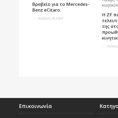
Βραβείο για το Mercedes-
Benz eCitaro
Η ZF π
Απρίλιος 28, 2026
τελευτ
της στο
προωθώ
κινητι
Ιούνιος
Επικοινωνία
Κατηγ