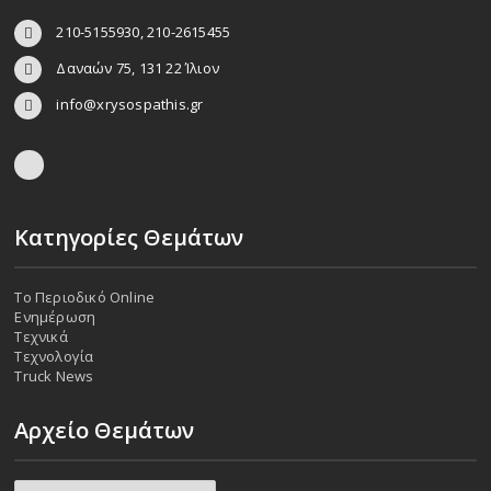
210-5155930, 210-2615455
Δαναών 75, 131 22 Ίλιον
info@xrysospathis.gr
Κατηγορίες Θεμάτων
Το Περιοδικό Online
Ενημέρωση
Τεχνικά
Τεχνολογία
Truck News
Αρχείο Θεμάτων
Αρχείο