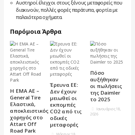
Αυστηροί έλεγχοι στους ξένους μεταφορείς που
διακινούν, πολλές φορές παράτυπα, φορτία με
παλαιότερα οχήματα.
Παρόμοια Άρθρα
Πόσο
αυξήθηκαν
Έρευνα EΕ:
οι πωλήσεις
H EMA AE –
Δεν έχουν
της Daimler
General Tire
μειωθεί οι
το 2025
Ελαστικά,
εκπομπές
Ιανουάριος 18,
αποκλειστικός
CO2 από τις
2026
χορηγός στο
οδικές
Attart Off
μεταφορές
Road Park
Μάρτιος 18,