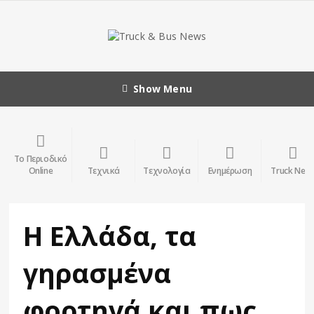
Show Menu
Το Περιοδικό
Online
Τεχνικά
Τεχνολογία
Ενημέρωση
Truck New
Η Ελλάδα, τα
γηρασμένα
φορτηγά και πως