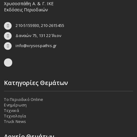
Χρυσοσπάθη Α. & Γ. ΙΚΕ
Εκδόσεις Περιοδικών
210-5155930, 210-2615455
Δαναών 75, 131 22 Ίλιον
info@xrysospathis.gr
Κατηγορίες Θεμάτων
Το Περιοδικό Online
Ενημέρωση
Τεχνικά
Τεχνολογία
Truck News
Αρχείο Θεμάτων