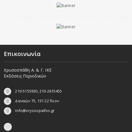
Επικοινωνία
Χρυσοσπάθη Α. & Γ. ΙΚΕ
Εκδόσεις Περιοδικών
210-5155930, 210-2615455
Δαναών 75, 131 22 Ίλιον
info@xrysospathis.gr