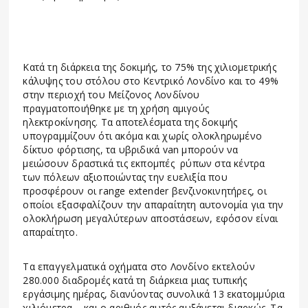
Κατά τη διάρκεια της δοκιμής, το 75% της χιλιομετρικής
κάλυψης του στόλου στο Κεντρικό Λονδίνο και το 49%
στην περιοχή του Μείζονος Λονδίνου
πραγματοποιήθηκε με τη χρήση αμιγούς
ηλεκτροκίνησης. Τα αποτελέσματα της δοκιμής
υπογραμμίζουν ότι ακόμα και χωρίς ολοκληρωμένο
δίκτυο φόρτισης, τα υβριδικά van μπορούν να
μειώσουν δραστικά τις εκπομπές ρύπων στα κέντρα
των πόλεων αξιοποιώντας την ευελιξία που
προσφέρουν οι range extender βενζινοκινητήρες, οι
οποίοι εξασφαλίζουν την απαραίτητη αυτονομία για την
ολοκλήρωση μεγαλύτερων αποστάσεων, εφόσον είναι
απαραίτητο.
Τα επαγγελματικά οχήματα στο Λονδίνο εκτελούν
280.000 διαδρομές κατά τη διάρκεια μιας τυπικής
εργάσιμης ημέρας, διανύοντας συνολικά 13 εκατομμύρια
χιλιόμετρα – και ο αριθμός αυτός αυξάνεται διαρκώς. Τα