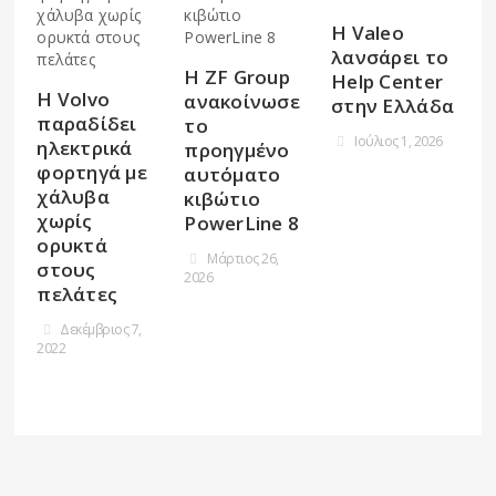
Η Valeo
λανσάρει το
Η ZF Group
Help Center
Η Volvo
ανακοίνωσε
στην Ελλάδα
παραδίδει
το
Ιούλιος 1, 2026
ηλεκτρικά
προηγμένο
φορτηγά με
αυτόματο
χάλυβα
κιβώτιο
χωρίς
PowerLine 8
ορυκτά
Μάρτιος 26,
στους
2026
πελάτες
Δεκέμβριος 7,
2022