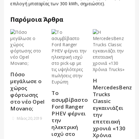
επιλογή μπαταρίας των 300 kWh, σημειώστε).
Παρόμοια Άρθρα
Πόσο
Η
μεγάλωσε ο
MercedesBenz
χώρος
Το
Trucks
φόρτωσης
ασυμβίβαστο
Classic
στο νέο Opel
Ford Ranger
εγκαινιάζει
Movano;
PHEV φέρνει
την
Μάιος 20, 2019
την
επετειακή
ηλεκτρική
χρονιά «130
ισχύ στο
Χρόνια