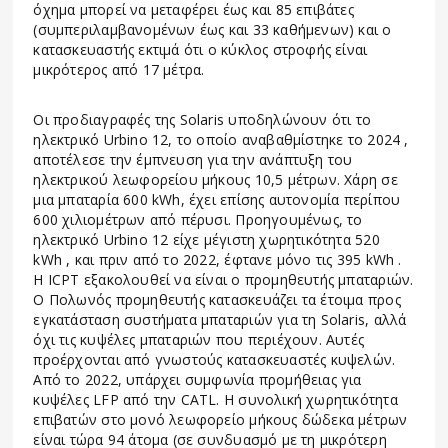
όχημα μπορεί να μεταφέρει έως και 85 επιβάτες
(συμπεριλαμβανομένων έως και 33 καθήμενων) και ο
κατασκευαστής εκτιμά ότι ο κύκλος στροφής είναι
μικρότερος από 17 μέτρα.
Οι προδιαγραφές της Solaris υποδηλώνουν ότι το
ηλεκτρικό Urbino 12, το οποίο
αναβαθμίστηκε το 2024
,
αποτέλεσε την έμπνευση για την ανάπτυξη του
ηλεκτρικού λεωφορείου μήκους 10,5 μέτρων. Χάρη σε
μια μπαταρία 600 kWh, έχει επίσης αυτονομία περίπου
600 χιλιομέτρων από πέρυσι. Προηγουμένως, το
ηλεκτρικό Urbino 12 είχε
μέγιστη χωρητικότητα 520
kWh
, και πριν από το 2022, έφτανε
μόνο τις 395 kWh
.
Η ICPT εξακολουθεί να είναι ο προμηθευτής μπαταριών.
Ο Πολωνός προμηθευτής κατασκευάζει τα έτοιμα προς
εγκατάσταση συστήματα μπαταριών για τη Solaris, αλλά
όχι τις κυψέλες μπαταριών που περιέχουν. Αυτές
προέρχονται από γνωστούς κατασκευαστές κυψελών.
Από το 2022, υπάρχει συμφωνία προμήθειας για
κυψέλες LFP από την CATL. Η συνολική χωρητικότητα
επιβατών στο μονό λεωφορείο μήκους δώδεκα μέτρων
είναι τώρα 94 άτομα (σε συνδυασμό με τη μικρότερη