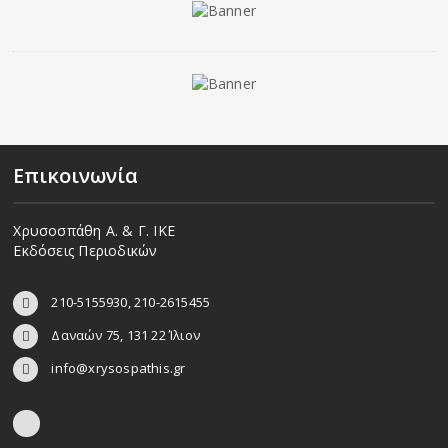
Επικοινωνία
Χρυσοσπάθη Α. & Γ. ΙΚΕ
Εκδόσεις Περιοδικών
210-5155930, 210-2615455
Δαναών 75, 131 22 Ίλιον
info@xrysospathis.gr