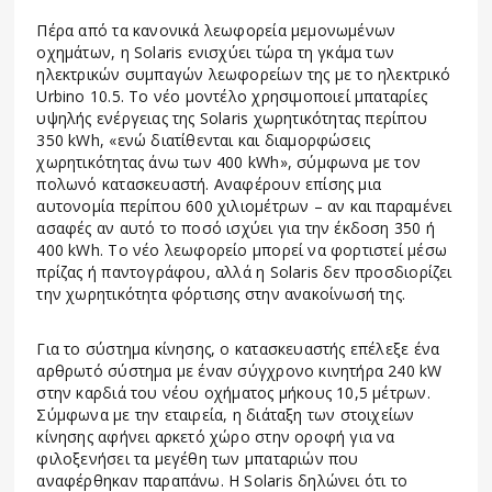
Πέρα από τα κανονικά λεωφορεία μεμονωμένων
οχημάτων, η Solaris ενισχύει τώρα τη γκάμα των
ηλεκτρικών συμπαγών λεωφορείων της με το ηλεκτρικό
Urbino 10.5. Το νέο μοντέλο χρησιμοποιεί μπαταρίες
υψηλής ενέργειας της Solaris χωρητικότητας περίπου
350 kWh, «ενώ διατίθενται και διαμορφώσεις
χωρητικότητας άνω των 400 kWh», σύμφωνα με τον
πολωνό κατασκευαστή. Αναφέρουν επίσης μια
αυτονομία περίπου 600 χιλιομέτρων – αν και παραμένει
ασαφές αν αυτό το ποσό ισχύει για την έκδοση 350 ή
400 kWh. Το νέο λεωφορείο μπορεί να φορτιστεί μέσω
πρίζας ή παντογράφου, αλλά η Solaris δεν προσδιορίζει
την χωρητικότητα φόρτισης στην ανακοίνωσή της.
Για το σύστημα κίνησης, ο κατασκευαστής επέλεξε ένα
αρθρωτό σύστημα με έναν σύγχρονο κινητήρα 240 kW
στην καρδιά του νέου οχήματος μήκους 10,5 μέτρων.
Σύμφωνα με την εταιρεία, η διάταξη των στοιχείων
κίνησης αφήνει αρκετό χώρο στην οροφή για να
φιλοξενήσει τα μεγέθη των μπαταριών που
αναφέρθηκαν παραπάνω. Η Solaris δηλώνει ότι το